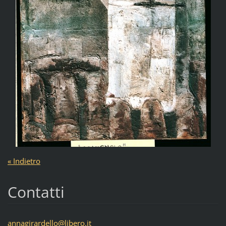
« Indietro
Contatti
annagira
rdello@l
ibero.it