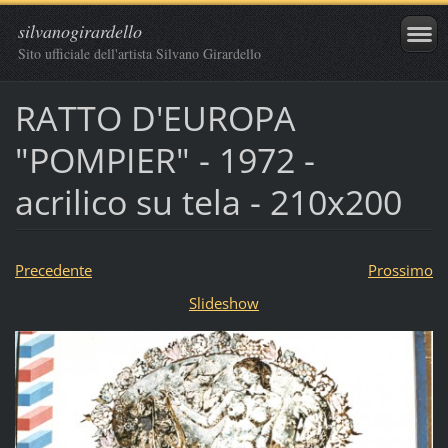
silvanogirardello
Sito ufficiale dell'artista Silvano Girardello
RATTO D'EUROPA
"POMPIER" - 1972 -
acrilico su tela - 210x200
Precedente
Prossimo
Slideshow