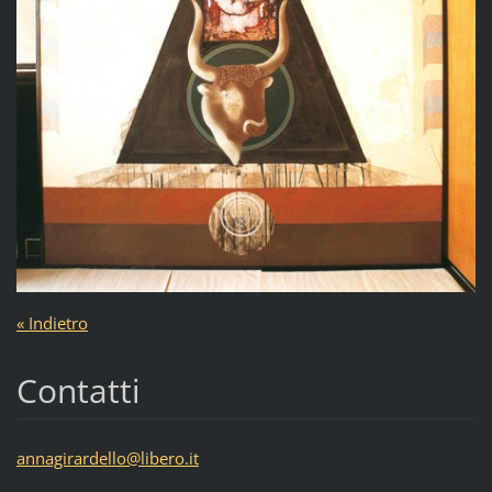
« Indietro
Contatti
annagira
rdello@l
ibero.it