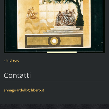
« Indietro
Contatti
annagira
rdello@l
ibero.it